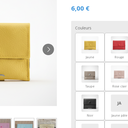
6,00 €
Couleurs
Jaune
Rouge
Taupe
Rose clair
JA
Noir
Jaune pâle