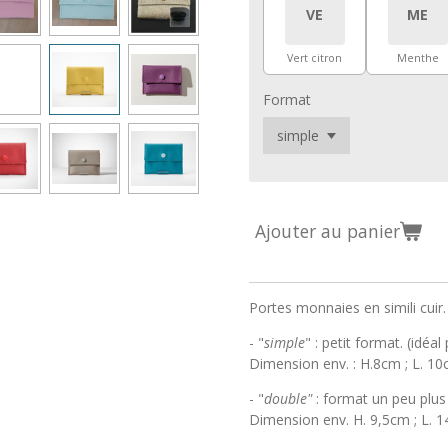
VE
ME
Vert citron
Menthe
Format
Ajouter au panier
Portes monnaies en simili cuir.
- "
simple
" : petit format. (idé
Dimension env. : H.8cm ; L. 1
- "
double"
: format un peu plu
Dimension env. H. 9,5cm ; L. 