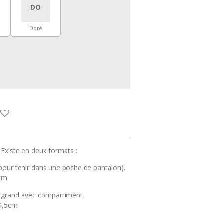
DO
Doré
 Existe en deux formats :
al pour tenir dans une poche de pantalon).
0cm
s grand avec compartiment.
14,5cm