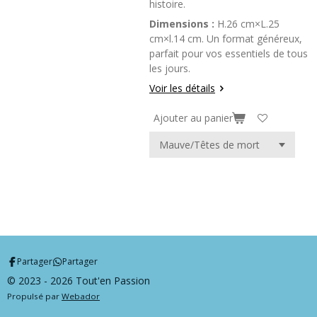
histoire.
Dimensions :
H.26 cm×L.25
cm×l.14 cm. Un format généreux,
parfait pour vos essentiels de tous
les jours.
Voir les détails
Ajouter au panier
Partager
Partager
© 2023 - 2026 Tout'en Passion
Propulsé par
Webador