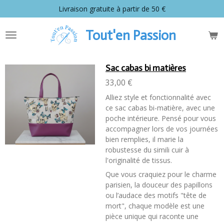
Livraison gratuite à partir de 50 €
Passer
au
contenu
Tout'en Passion
principal
Sac cabas bi matières
33,00 €
Alliez style et fonctionnalité avec
ce sac cabas bi-matière, avec une
poche intérieure. Pensé pour vous
accompagner lors de vos journées
bien remplies, il marie la
robustesse du
simili cuir
à
l'originalité de
tissus.
Que vous craquiez pour le charme
parisien, la douceur des papillons
ou l’audace des motifs "tête de
mort", chaque modèle est une
pièce unique qui raconte une