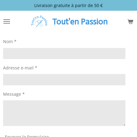
Livraison gratuite à partir de 50 €
Passer
au
contenu
Tout'en Passion
principal
Nom *
Adresse e-mail *
Message *
Envoyer le formulaire