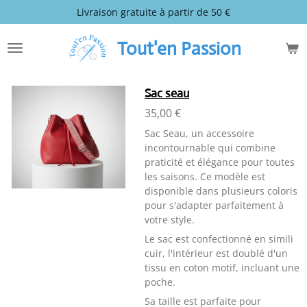
Livraison gratuite à partir de 50 €
Passer
au
contenu
Tout'en Passion
principal
Sac seau
35,00 €
Sac Seau, un accessoire
incontournable qui combine
praticité et élégance pour toutes
les saisons. Ce modèle est
disponible dans plusieurs coloris
pour s'adapter parfaitement à
votre style.
Le sac est confectionné en simili
cuir, l'intérieur est doublé d'un
tissu en coton motif, incluant une
poche.
Sa taille est parfaite pour