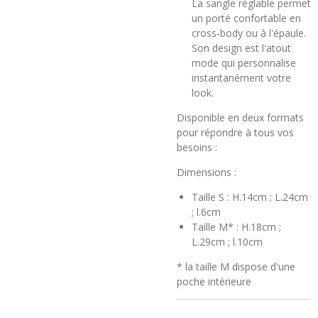
La sangle réglable permet
un porté confortable en
cross-body ou à l'épaule.
Son design est l'atout
mode qui personnalise
instantanément votre
look.
Disponible en deux formats
pour répondre à tous vos
besoins :
Dimensions :
Taille S : H.14cm ; L.24cm
; l.6cm
Taille M* :
H.18cm ;
L.29cm ; l.10cm
* la taille M dispose d'une
poche intérieure