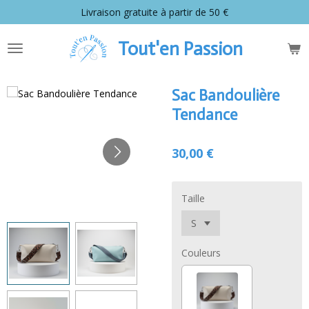
Livraison gratuite à partir de 50 €
Passer
au
contenu
Tout'en Passion
principal
Sac Bandoulière
Tendance
30,00 €
Taille
Couleurs